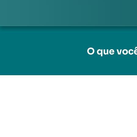
Pular
para
o
conteúdo
O que você