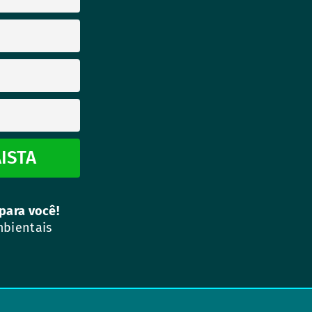
ISTA
para você!
mbientais