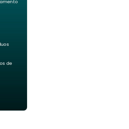
itamento
duos
os de