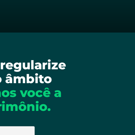
regularize
o âmbito
os você a
rimônio.